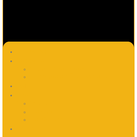
Principal
Gadgets
Grappin de code
Principaux Émulateurs
Sur
Info
Garantie
Paiement
Expédition
News