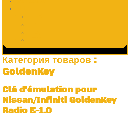
Contacts
FR
DE
RU
ES
EN
Категория товаров :
GoldenKey
Clé d'émulation pour
Nissan/Infiniti GoldenKey
Radio E-1.0