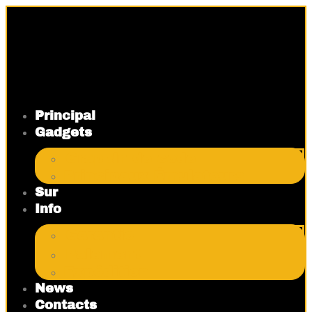
Aller
au
contenu
Principal
Gadgets
Grappin de code
Principaux Émulateurs
Sur
Info
Garantie
Paiement
Expédition
News
Contacts