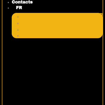
Contacts
FR
DE
RU
ES
EN