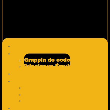
Principal
Gadgets
Grappin de code
Principaux Émulateurs
Sur
Info
Garantie
Paiement
Expédition
News