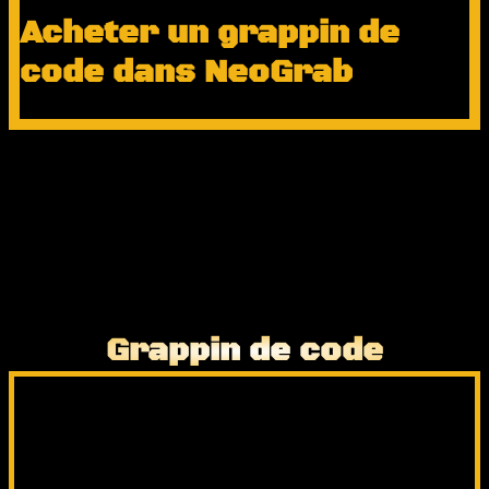
Acheter un grappin de
code dans NeoGrab
Grappin de code