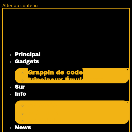
Aller au contenu
Principal
Gadgets
Grappin de code
Principaux Émulateurs
Sur
Info
Garantie
Paiement
Expédition
News