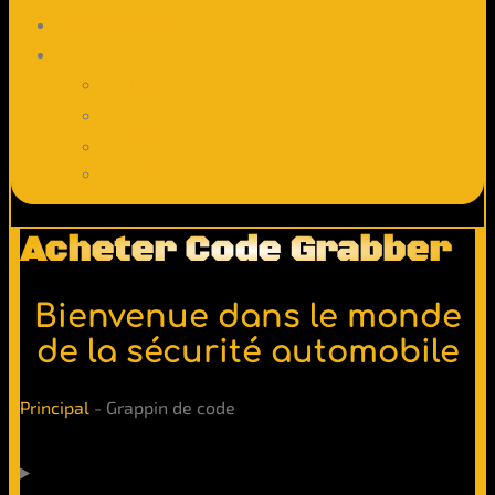
Contacts
FR
DE
RU
ES
EN
Acheter Code Grabber
Bienvenue dans le monde
de la sécurité automobile
Principal
-
Grappin de code