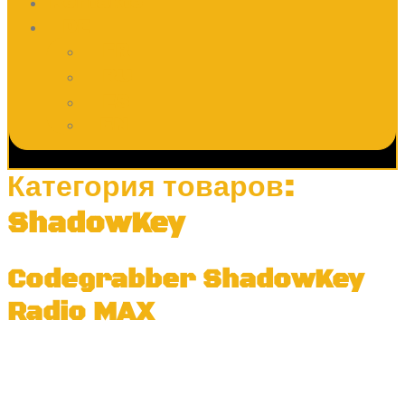
Kontakte
DE
FR
RU
ES
EN
Категория товаров:
ShadowKey
Codegrabber ShadowKey
Radio MAX