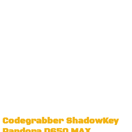
Codegrabber ShadowKey
Pandora D650 MAX