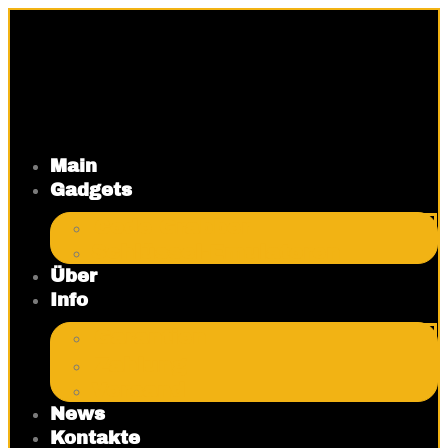
Zum
Inhalt
springen
Main
Gadgets
Code Grabber
Schlüssel-Emulatoren
Über
Info
Garantien
Zahlung
Versand
News
Kontakte