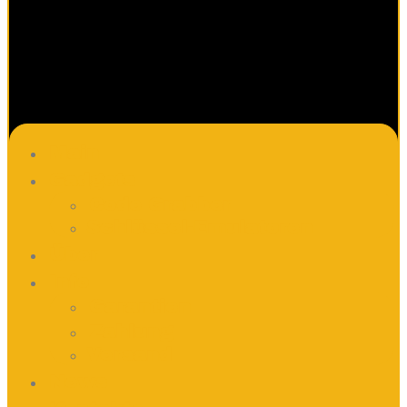
Main
Gadgets
Code Grabber
Schlüssel-Emulatoren
Über
Info
Garantien
Zahlung
Versand
News