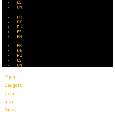
ES
EN
FR
DE
RU
ES
EN
FR
DE
RU
ES
EN
Main
Gadgets
Über
Info
News