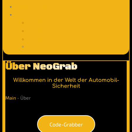
Kontakte
DE
FR
RU
ES
EN
Über NeoGrab
Willkommen in der Welt der Automobil-
Sicherheit
Main
-
Über
Code-Grabber