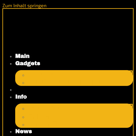
Zum Inhalt springen
Main
Gadgets
Code Grabber
Schlüssel-Emulatoren
Über
Info
Garantien
Zahlung
Versand
News