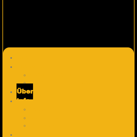
Main
Gadgets
Code Grabber
Schlüssel-Emulatoren
Über
Info
Garantien
Zahlung
Versand
News