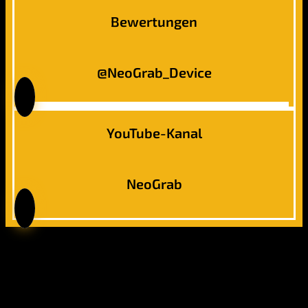
Bewertungen
@NeoGrab_Device
YouTube-Kanal
NeoGrab