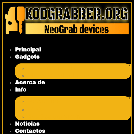
Ir
al
contenido
Principal
Gadgets
capturador de código
Clave Emuladores
Acerca de
Info
Garantías
Pago
Gastos de envío
Noticias
Contactos