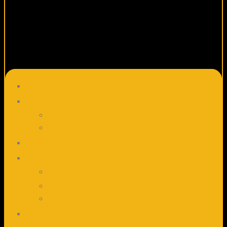
Principal
Gadgets
capturador de código
Clave Emuladores
Acerca de
Info
Garantías
Pago
Gastos de envío
Noticias