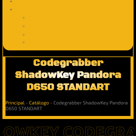
Contactos
ES
DE
FR
RU
EN
Codegrabber
ShadowKey Pandora
D650 STANDART
Principal
-
Catálogo
-
Codegrabber ShadowKey Pandora
D650 STANDART
EY CODEGRABBERS