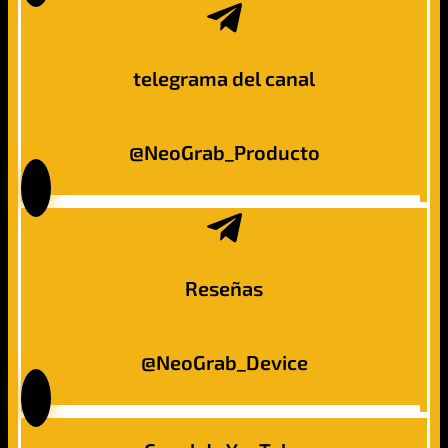
telegrama del canal
@NeoGrab_Producto
Reseñas
@NeoGrab_Device